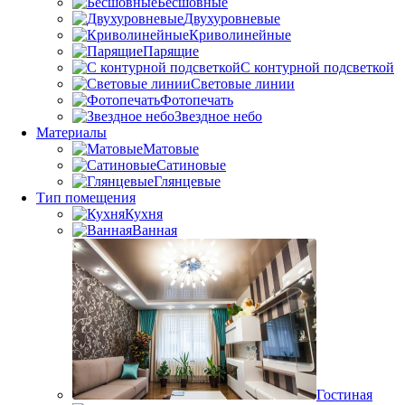
Бесшовные
Двухуровневые
Криволинейные
Парящие
С контурной подсветкой
Световые линии
Фотопечать
Звездное небо
Материалы
Матовые
Сатиновые
Глянцевые
Тип помещения
Кухня
Ванная
Гостиная