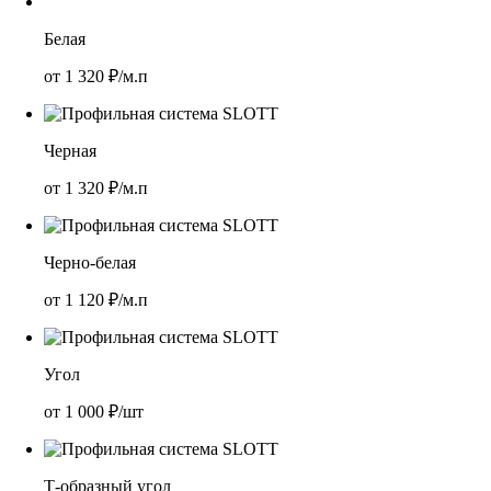
Белая
от
1 320
₽/м.п
Черная
от
1 320
₽/м.п
Черно-белая
от
1 120
₽/м.п
Угол
от
1 000
₽/шт
Т-образный угол